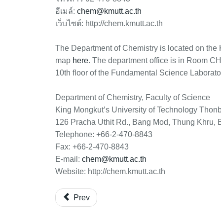
อีเมล์:
chem@kmutt.ac.th
เว็บไซต์: http://chem.kmutt.ac.th
The Department of Chemistry is located on t
map
here
. The department office is in Room CH 
10th floor of the Fundamental Science Laborato
Department of Chemistry, Faculty of Science
King Mongkut’s University of Technology Thonb
126 Pracha Uthit Rd., Bang Mod, Thung Khru,
Telephone: +66-2-470-8843
Fax: +66-2-470-8843
E-mail:
chem@kmutt.ac.th
Website: http://chem.kmutt.ac.th
Prev