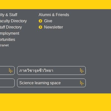
lty & Staff
Alumni & Friends
aculty Directory
Give
taff Directory
Newsletter
mployment
rtunities
tranet
ภาควิชาจุลชีววิทยา
Science learning space