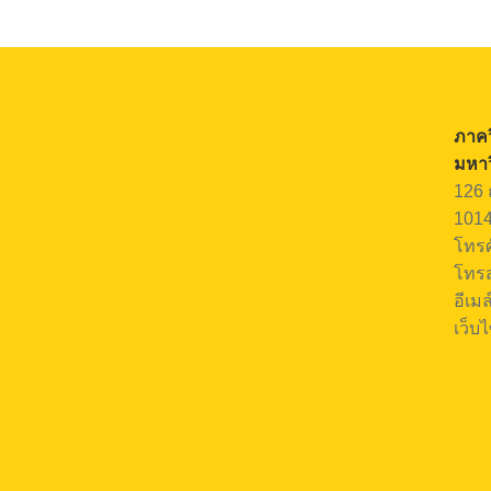
ภาคว
มหาว
126 
101
โทรศ
โทรส
อีเม
เว็บไ