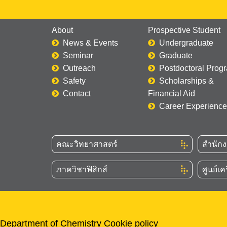
About
Prospective Student
News & Events
Undergraduate
Seminar
Graduate
Outreach
Postdoctoral Prog
Safety
Scholarships &
Contact
Financial Aid
Career Experience
คณะวิทยาศาสตร์
สำนัก
ภาควิชาฟิสิกส์
ศูนย์เค
Department of Chemistry Cookie policy