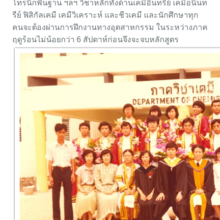
โทรนิกพื้นฐาน ฯลฯ วิชาหลักทั้งด้านเคมีอินทรีย์ เคมีอนินท
รีย์ ฟิสิกัลเคมี เคมีวิเคราะห์ และชีวเคมี และนักศึกษาทุก
คนจะต้องผ่านการฝึกงานทางอุตสาหกรรม ในระหว่างภาค
ฤดูร้อนไม่น้อยกว่า 6 สัปดาห์ก่อนจึงจะจบหลักสูตร